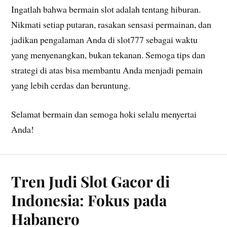
Ingatlah bahwa bermain slot adalah tentang hiburan.
Nikmati setiap putaran, rasakan sensasi permainan, dan
jadikan pengalaman Anda di slot777 sebagai waktu
yang menyenangkan, bukan tekanan. Semoga tips dan
strategi di atas bisa membantu Anda menjadi pemain
yang lebih cerdas dan beruntung.
Selamat bermain dan semoga hoki selalu menyertai
Anda!
Tren Judi Slot Gacor di
Indonesia: Fokus pada
Habanero