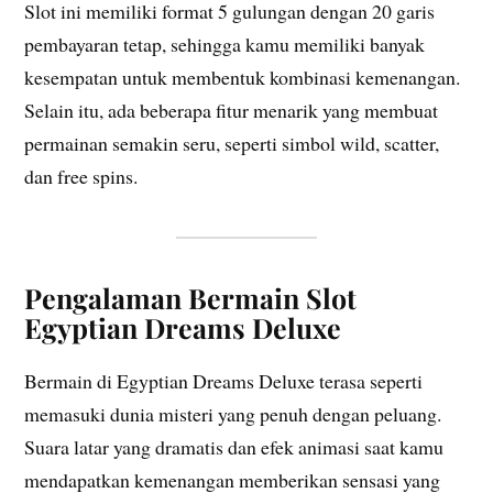
Slot ini memiliki format 5 gulungan dengan 20 garis
pembayaran tetap, sehingga kamu memiliki banyak
kesempatan untuk membentuk kombinasi kemenangan.
Selain itu, ada beberapa fitur menarik yang membuat
permainan semakin seru, seperti simbol wild, scatter,
dan free spins.
Pengalaman Bermain Slot
Egyptian Dreams Deluxe
Bermain di Egyptian Dreams Deluxe terasa seperti
memasuki dunia misteri yang penuh dengan peluang.
Suara latar yang dramatis dan efek animasi saat kamu
mendapatkan kemenangan memberikan sensasi yang