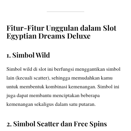
Fitur-Fitur Unggulan dalam Slot
Egyptian Dreams Deluxe
1.
Simbol Wild
Simbol wild di slot ini berfungsi menggantikan simbol
lain (kecuali scatter), sehingga memudahkan kamu
untuk membentuk kombinasi kemenangan. Simbol ini
juga dapat membantu menciptakan beberapa
kemenangan sekaligus dalam satu putaran.
2.
Simbol Scatter dan Free Spins