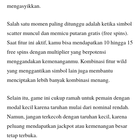
mengasyikkan.
Salah satu momen paling ditunggu adalah ketika simbol
scatter muncul dan memicu putaran gratis (free spins).
Saat fitur ini aktif, kamu bisa mendapatkan 10 hingga 15
free spins dengan multiplier yang berpotensi
menggandakan kemenanganmu. Kombinasi fitur wild
yang menggantikan simbol lain juga membantu
menciptakan lebih banyak kombinasi menang.
Selain itu, game ini cukup ramah untuk pemain dengan
modal kecil karena taruhan mulai dari nominal rendah.
Namun, jangan terkecoh dengan taruhan kecil, karena
peluang mendapatkan jackpot atau kemenangan besar
tetap terbuka.