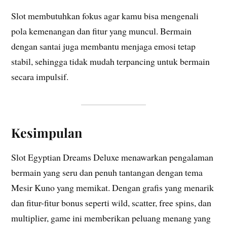
Slot membutuhkan fokus agar kamu bisa mengenali
pola kemenangan dan fitur yang muncul. Bermain
dengan santai juga membantu menjaga emosi tetap
stabil, sehingga tidak mudah terpancing untuk bermain
secara impulsif.
Kesimpulan
Slot Egyptian Dreams Deluxe menawarkan pengalaman
bermain yang seru dan penuh tantangan dengan tema
Mesir Kuno yang memikat. Dengan grafis yang menarik
dan fitur-fitur bonus seperti wild, scatter, free spins, dan
multiplier, game ini memberikan peluang menang yang