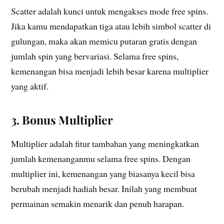
Scatter adalah kunci untuk mengakses mode free spins.
Jika kamu mendapatkan tiga atau lebih simbol scatter di
gulungan, maka akan memicu putaran gratis dengan
jumlah spin yang bervariasi. Selama free spins,
kemenangan bisa menjadi lebih besar karena multiplier
yang aktif.
3.
Bonus Multiplier
Multiplier adalah fitur tambahan yang meningkatkan
jumlah kemenanganmu selama free spins. Dengan
multiplier ini, kemenangan yang biasanya kecil bisa
berubah menjadi hadiah besar. Inilah yang membuat
permainan semakin menarik dan penuh harapan.