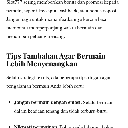
Slot777 sering memberikan bonus dan promosi kepada
pemain, seperti free spin, cashback, atau bonus deposit.
Jangan ragu untuk memanfaatkannya karena bisa
membantu memperpanjang waktu bermain dan
menambah peluang menang.
Tips Tambahan Agar Bermain
Lebih Menyenangkan
Selain strategi teknis, ada beberapa tips ringan agar
pengalaman bermain Anda lebih seru:
Jangan bermain dengan emosi.
Selalu bermain
dalam keadaan tenang dan tidak terburu-buru.
Nikmati permainan.
Fokus pada hiburan, bukan