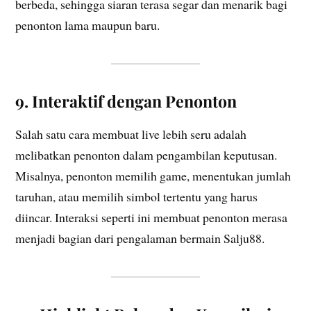
berbeda, sehingga siaran terasa segar dan menarik bagi
penonton lama maupun baru.
9. Interaktif dengan Penonton
Salah satu cara membuat live lebih seru adalah
melibatkan penonton dalam pengambilan keputusan.
Misalnya, penonton memilih game, menentukan jumlah
taruhan, atau memilih simbol tertentu yang harus
diincar. Interaksi seperti ini membuat penonton merasa
menjadi bagian dari pengalaman bermain Salju88.