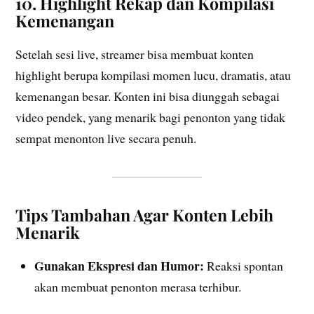
10. Highlight Rekap dan Kompilasi
Kemenangan
Setelah sesi live, streamer bisa membuat konten
highlight berupa kompilasi momen lucu, dramatis, atau
kemenangan besar. Konten ini bisa diunggah sebagai
video pendek, yang menarik bagi penonton yang tidak
sempat menonton live secara penuh.
Tips Tambahan Agar Konten Lebih
Menarik
Gunakan Ekspresi dan Humor:
Reaksi spontan
akan membuat penonton merasa terhibur.