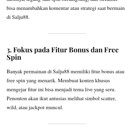
bisa menambahkan komentar atau strategi saat bermain
di Salju88.
3. Fokus pada Fitur Bonus dan Free
Spin
Banyak permainan di Salju88 memiliki fitur bonus atau
free spin yang menarik. Membuat konten khusus
mengejar fitur ini bisa menjadi tema live yang seru.
Penonton akan ikut antusias melihat simbol scatter,
wild, atau jackpot muncul.