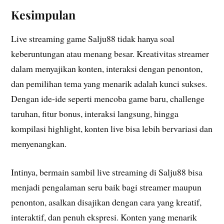
Kesimpulan
Live streaming game Salju88 tidak hanya soal
keberuntungan atau menang besar. Kreativitas streamer
dalam menyajikan konten, interaksi dengan penonton,
dan pemilihan tema yang menarik adalah kunci sukses.
Dengan ide-ide seperti mencoba game baru, challenge
taruhan, fitur bonus, interaksi langsung, hingga
kompilasi highlight, konten live bisa lebih bervariasi dan
menyenangkan.
Intinya, bermain sambil live streaming di Salju88 bisa
menjadi pengalaman seru baik bagi streamer maupun
penonton, asalkan disajikan dengan cara yang kreatif,
interaktif, dan penuh ekspresi. Konten yang menarik