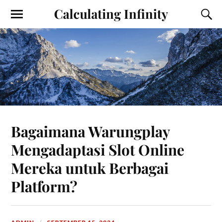
Calculating Infinity
Bagaimana Warungplay
Mengadaptasi Slot Online
Mereka untuk Berbagai
Platform?