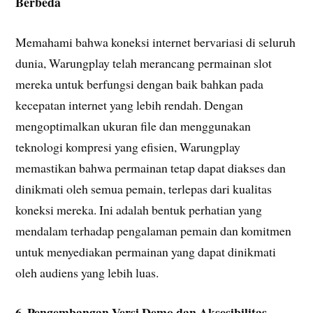
Berbeda
Memahami bahwa koneksi internet bervariasi di seluruh
dunia, Warungplay telah merancang permainan slot
mereka untuk berfungsi dengan baik bahkan pada
kecepatan internet yang lebih rendah. Dengan
mengoptimalkan ukuran file dan menggunakan
teknologi kompresi yang efisien, Warungplay
memastikan bahwa permainan tetap dapat diakses dan
dinikmati oleh semua pemain, terlepas dari kualitas
koneksi mereka. Ini adalah bentuk perhatian yang
mendalam terhadap pengalaman pemain dan komitmen
untuk menyediakan permainan yang dapat dinikmati
oleh audiens yang lebih luas.
6. Pengembangan Versi Demo dan Aksesibilitas