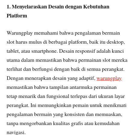
1. Menyelaraskan Desain dengan Kebutuhan
Platform
Warungplay memahami bahwa pengalaman bermain
slot harus mulus di berbagai platform, baik itu desktop,
tablet, atau smartphone. Desain responsif adalah kunci
utama dalam memastikan bahwa permainan slot mereka
terlihat dan berfungsi dengan baik di semua perangkat.
Dengan menerapkan desain yang adaptif,
warungplay
memastikan bahwa tampilan antarmuka permainan
tetap menarik dan fungsional terlepas dari ukuran layar
perangkat. Ini memungkinkan pemain untuk menikmati
pengalaman bermain yang konsisten dan memuaskan,
tanpa mengorbankan kualitas grafis atau kemudahan
navigasi.