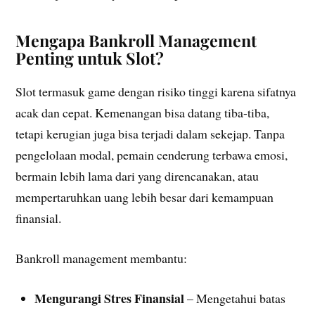
Mengapa Bankroll Management
Penting untuk Slot?
Slot termasuk game dengan risiko tinggi karena sifatnya
acak dan cepat. Kemenangan bisa datang tiba-tiba,
tetapi kerugian juga bisa terjadi dalam sekejap. Tanpa
pengelolaan modal, pemain cenderung terbawa emosi,
bermain lebih lama dari yang direncanakan, atau
mempertaruhkan uang lebih besar dari kemampuan
finansial.
Bankroll management membantu:
Mengurangi Stres Finansial
– Mengetahui batas