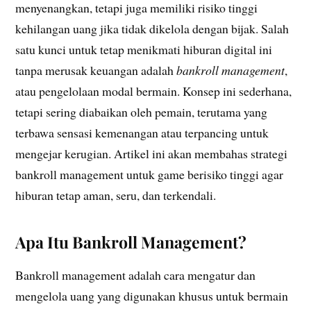
menyenangkan, tetapi juga memiliki risiko tinggi
kehilangan uang jika tidak dikelola dengan bijak. Salah
satu kunci untuk tetap menikmati hiburan digital ini
tanpa merusak keuangan adalah
bankroll management
,
atau pengelolaan modal bermain. Konsep ini sederhana,
tetapi sering diabaikan oleh pemain, terutama yang
terbawa sensasi kemenangan atau terpancing untuk
mengejar kerugian. Artikel ini akan membahas strategi
bankroll management untuk game berisiko tinggi agar
hiburan tetap aman, seru, dan terkendali.
Apa Itu Bankroll Management?
Bankroll management adalah cara mengatur dan
mengelola uang yang digunakan khusus untuk bermain