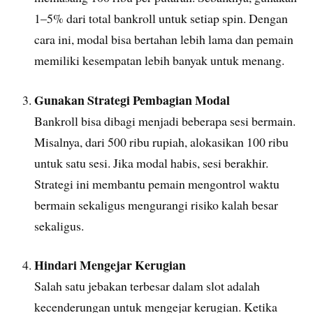
1–5% dari total bankroll untuk setiap spin. Dengan
cara ini, modal bisa bertahan lebih lama dan pemain
memiliki kesempatan lebih banyak untuk menang.
Gunakan Strategi Pembagian Modal
Bankroll bisa dibagi menjadi beberapa sesi bermain.
Misalnya, dari 500 ribu rupiah, alokasikan 100 ribu
untuk satu sesi. Jika modal habis, sesi berakhir.
Strategi ini membantu pemain mengontrol waktu
bermain sekaligus mengurangi risiko kalah besar
sekaligus.
Hindari Mengejar Kerugian
Salah satu jebakan terbesar dalam slot adalah
kecenderungan untuk mengejar kerugian. Ketika