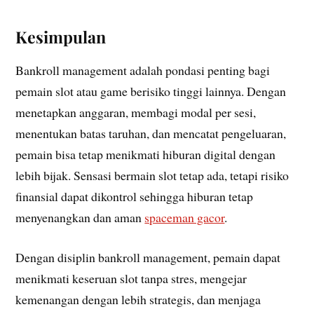
Kesimpulan
Bankroll management adalah pondasi penting bagi
pemain slot atau game berisiko tinggi lainnya. Dengan
menetapkan anggaran, membagi modal per sesi,
menentukan batas taruhan, dan mencatat pengeluaran,
pemain bisa tetap menikmati hiburan digital dengan
lebih bijak. Sensasi bermain slot tetap ada, tetapi risiko
finansial dapat dikontrol sehingga hiburan tetap
menyenangkan dan aman
spaceman gacor
.
Dengan disiplin bankroll management, pemain dapat
menikmati keseruan slot tanpa stres, mengejar
kemenangan dengan lebih strategis, dan menjaga