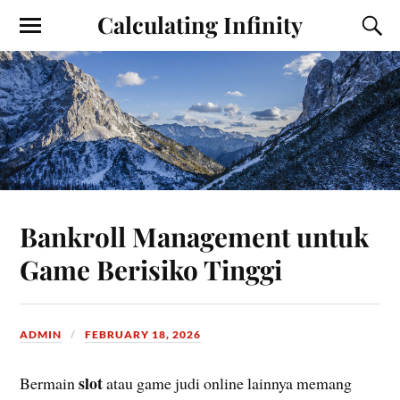
Calculating Infinity
Bankroll Management untuk
Game Berisiko Tinggi
ADMIN
FEBRUARY 18, 2026
slot
Bermain
atau game judi online lainnya memang