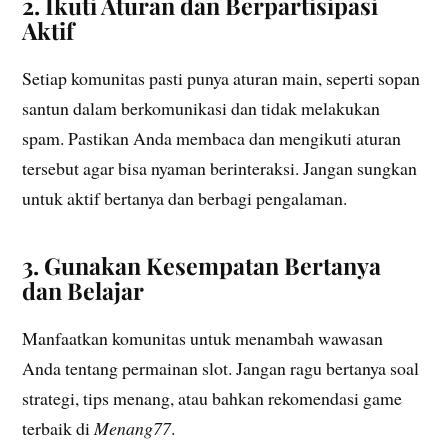
2. Ikuti Aturan dan Berpartisipasi
Aktif
Setiap komunitas pasti punya aturan main, seperti sopan
santun dalam berkomunikasi dan tidak melakukan
spam. Pastikan Anda membaca dan mengikuti aturan
tersebut agar bisa nyaman berinteraksi. Jangan sungkan
untuk aktif bertanya dan berbagi pengalaman.
3. Gunakan Kesempatan Bertanya
dan Belajar
Manfaatkan komunitas untuk menambah wawasan
Anda tentang permainan slot. Jangan ragu bertanya soal
strategi, tips menang, atau bahkan rekomendasi game
terbaik di
Menang77
.