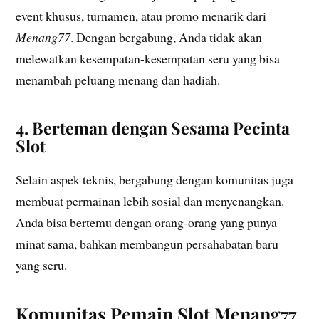
event khusus, turnamen, atau promo menarik dari
Menang77
. Dengan bergabung, Anda tidak akan
melewatkan kesempatan-kesempatan seru yang bisa
menambah peluang menang dan hadiah.
4. Berteman dengan Sesama Pecinta
Slot
Selain aspek teknis, bergabung dengan komunitas juga
membuat permainan lebih sosial dan menyenangkan.
Anda bisa bertemu dengan orang-orang yang punya
minat sama, bahkan membangun persahabatan baru
yang seru.
Komunitas Pemain Slot Menang77