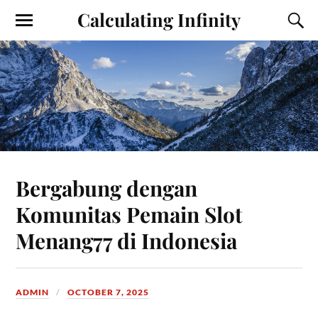
Calculating Infinity
Bergabung dengan
Komunitas Pemain Slot
Menang77 di Indonesia
ADMIN
OCTOBER 7, 2025