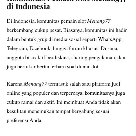
di Indonesia
Di Indonesia, komunitas pemain slot
Menang77
berkembang cukup pesat. Biasanya, komunitas ini hadir
dalam bentuk grup di media sosial seperti WhatsApp,
Telegram, Facebook, hingga forum khusus. Di sana,
anggota bisa aktif berdiskusi, sharing pengalaman, dan
juga bertukar berita terbaru soal dunia slot.
Karena
Menang77
termasuk salah satu platform judi
online yang populer dan terpercaya, komunitasnya juga
cukup ramai dan aktif. Ini membuat Anda tidak akan
kesulitan menemukan tempat bergabung sesuai
preferensi Anda.