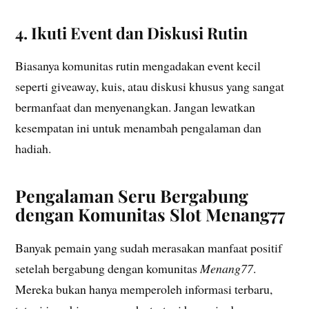
4. Ikuti Event dan Diskusi Rutin
Biasanya komunitas rutin mengadakan event kecil
seperti giveaway, kuis, atau diskusi khusus yang sangat
bermanfaat dan menyenangkan. Jangan lewatkan
kesempatan ini untuk menambah pengalaman dan
hadiah.
Pengalaman Seru Bergabung
dengan Komunitas Slot Menang77
Banyak pemain yang sudah merasakan manfaat positif
setelah bergabung dengan komunitas
Menang77
.
Mereka bukan hanya memperoleh informasi terbaru,