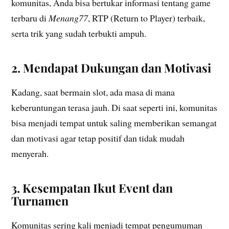
komunitas, Anda bisa bertukar informasi tentang game
terbaru di
Menang77
, RTP (Return to Player) terbaik,
serta trik yang sudah terbukti ampuh.
2. Mendapat Dukungan dan Motivasi
Kadang, saat bermain slot, ada masa di mana
keberuntungan terasa jauh. Di saat seperti ini, komunitas
bisa menjadi tempat untuk saling memberikan semangat
dan motivasi agar tetap positif dan tidak mudah
menyerah.
3. Kesempatan Ikut Event dan
Turnamen
Komunitas sering kali menjadi tempat pengumuman