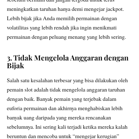
meningkatkan taruhan hanya demi mengejar jackpot.
Lebih bijak jika Anda memilih permainan dengan
volatilitas yang lebih rendah jika ingin menikmati
permainan dengan peluang menang yang lebih sering.
3. Tidak Mengelola Anggaran dengan
Bijak
Salah satu kesalahan terbesar yang bisa dilakukan oleh
pemain slot adalah tidak mengelola anggaran taruhan
dengan baik. Banyak pemain yang terjebak dalam
euforia permainan dan akhirnya menghabiskan lebih
banyak uang daripada yang mereka rencanakan
sebelumnya. Ini sering kali terjadi ketika mereka kalah
beruntun dan mencoba untuk “mengejar kerugian”