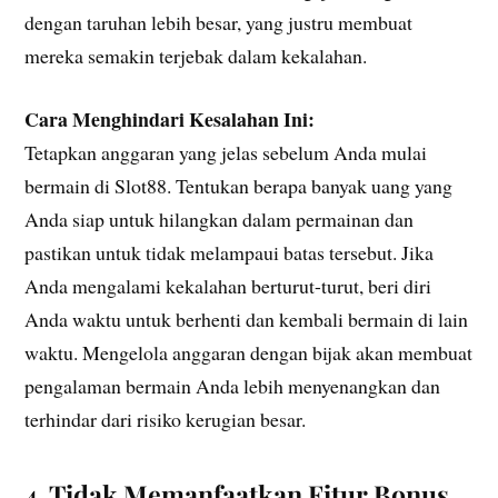
dengan taruhan lebih besar, yang justru membuat
mereka semakin terjebak dalam kekalahan.
Cara Menghindari Kesalahan Ini:
Tetapkan anggaran yang jelas sebelum Anda mulai
bermain di Slot88. Tentukan berapa banyak uang yang
Anda siap untuk hilangkan dalam permainan dan
pastikan untuk tidak melampaui batas tersebut. Jika
Anda mengalami kekalahan berturut-turut, beri diri
Anda waktu untuk berhenti dan kembali bermain di lain
waktu. Mengelola anggaran dengan bijak akan membuat
pengalaman bermain Anda lebih menyenangkan dan
terhindar dari risiko kerugian besar.
4. Tidak Memanfaatkan Fitur Bonus