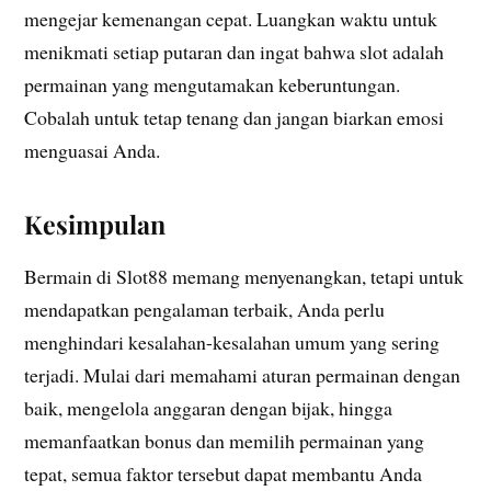
mengejar kemenangan cepat. Luangkan waktu untuk
menikmati setiap putaran dan ingat bahwa slot adalah
permainan yang mengutamakan keberuntungan.
Cobalah untuk tetap tenang dan jangan biarkan emosi
menguasai Anda.
Kesimpulan
Bermain di Slot88 memang menyenangkan, tetapi untuk
mendapatkan pengalaman terbaik, Anda perlu
menghindari kesalahan-kesalahan umum yang sering
terjadi. Mulai dari memahami aturan permainan dengan
baik, mengelola anggaran dengan bijak, hingga
memanfaatkan bonus dan memilih permainan yang
tepat, semua faktor tersebut dapat membantu Anda