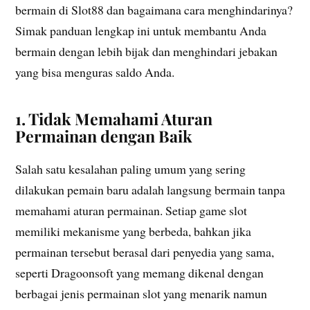
bermain di Slot88 dan bagaimana cara menghindarinya?
Simak panduan lengkap ini untuk membantu Anda
bermain dengan lebih bijak dan menghindari jebakan
yang bisa menguras saldo Anda.
1. Tidak Memahami Aturan
Permainan dengan Baik
Salah satu kesalahan paling umum yang sering
dilakukan pemain baru adalah langsung bermain tanpa
memahami aturan permainan. Setiap game slot
memiliki mekanisme yang berbeda, bahkan jika
permainan tersebut berasal dari penyedia yang sama,
seperti Dragoonsoft yang memang dikenal dengan
berbagai jenis permainan slot yang menarik namun