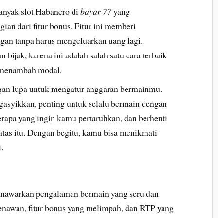
nyak slot Habanero di
bayar 77
yang
ian dari fitur bonus. Fitur ini memberi
an tanpa harus mengeluarkan uang lagi.
bijak, karena ini adalah salah satu cara terbaik
 menambah modal.
an lupa untuk mengatur anggaran bermainmu.
gasyikkan, penting untuk selalu bermain dengan
erapa yang ingin kamu pertaruhkan, dan berhenti
tas itu. Dengan begitu, kamu bisa menikmati
.
awarkan pengalaman bermain yang seru dan
enawan, fitur bonus yang melimpah, dan RTP yang