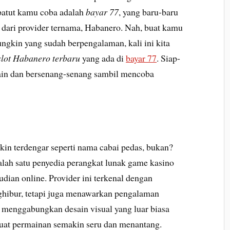
 patut kamu coba adalah
bayar 77
, yang baru-baru
 dari provider ternama, Habanero. Nah, buat kamu
ungkin yang sudah berpengalaman, kali ini kita
slot Habanero terbaru
yang ada di
bayar 77
. Siap-
rmain dan bersenang-senang sambil mencoba
in terdengar seperti nama cabai pedas, bukan?
alah satu penyedia perangkat lunak game kasino
udian online. Provider ini terkenal dengan
ghibur, tetapi juga menawarkan pengalaman
menggabungkan desain visual yang luar biasa
mbuat permainan semakin seru dan menantang.