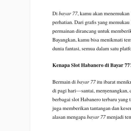
Di
bayar 77
, kamu akan menemukan b
perhatian. Dari grafis yang memukau
permainan dirancang untuk memberik
Bayangkan, kamu bisa menikmati tema
dunia fantasi, semua dalam satu platf
Kenapa Slot Habanero di Bayar 77
Bermain di
bayar 77
itu ibarat meni
di pagi hari—santai, menyenangkan, 
berbagai slot Habanero terbaru yang
juga memberikan tantangan dan keseru
alasan mengapa
bayar 77
menjadi tem