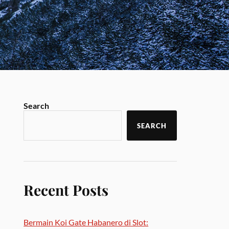
Search
SEARCH
Recent Posts
Bermain Koi Gate Habanero di Slot: