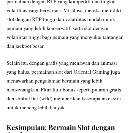
permainan dengan RTP yang kompetitif dan tingkat
volatilitas yang bervariasi. Misalnya, mereka memiliki
slot dengan RTP tinggi dan volatilitas rendah untuk
pemain yang lebih konservatif, serta slot dengan
volatilitas tinggi bagi pemain yang menyukai tantangan
dan jackpot besar.
Selain itu, dengan grafis yang menawan dan animasi
yang halus, permainan slot dari Oriental Gaming juga
menawarkan pengalaman bermain yang lebih
menyenangkan. Fitur-fitur bonus seperti putaran gratis
dan simbol liar (wild) memberikan kesempatan ekstra
untuk menang lebih banyak.
Kesimpulan: Bermain Slot dengan