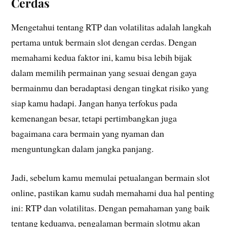
Cerdas
Mengetahui tentang RTP dan volatilitas adalah langkah
pertama untuk bermain slot dengan cerdas. Dengan
memahami kedua faktor ini, kamu bisa lebih bijak
dalam memilih permainan yang sesuai dengan gaya
bermainmu dan beradaptasi dengan tingkat risiko yang
siap kamu hadapi. Jangan hanya terfokus pada
kemenangan besar, tetapi pertimbangkan juga
bagaimana cara bermain yang nyaman dan
menguntungkan dalam jangka panjang.
Jadi, sebelum kamu memulai petualangan bermain slot
online, pastikan kamu sudah memahami dua hal penting
ini: RTP dan volatilitas. Dengan pemahaman yang baik
tentang keduanya, pengalaman bermain slotmu akan