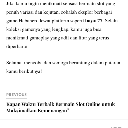
Jika kamu ingin menikmati sensasi bermain slot yang
penuh variasi dan kejutan, cobalah eksplor berbagai
bayar77
game Habanero lewat platform seperti
. Selain
koleksi gamenya yang lengkap, kamu juga bisa
menikmati gameplay yang adil dan fitur yang terus
diperbarui.
Selamat mencoba dan semoga beruntung dalam putaran
kamu berikutnya!
PREVIOUS
Kapan Waktu Terbaik Bermain Slot Online untuk
Maksimalkan Kemenangan?