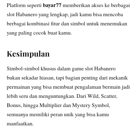
bayar77
Platform seperti
memberikan akses ke berbagai
slot Habanero yang lengkap, jadi kamu bisa mencoba
berbagai kombinasi fitur dan simbol untuk menemukan
yang paling cocok buat kamu.
Kesimpulan
Simbol-simbol khusus dalam game slot Habanero
bukan sekadar hiasan, tapi bagian penting dari mekanik
permainan yang bisa membuat pengalaman bermain jadi
lebih seru dan menguntungkan. Dari Wild, Scatter,
Bonus, hingga Multiplier dan Mystery Symbol,
semuanya memiliki peran unik yang bisa kamu
manfaatkan.