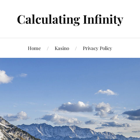
Calculating Infinity
Home
Kasino
Privacy Policy