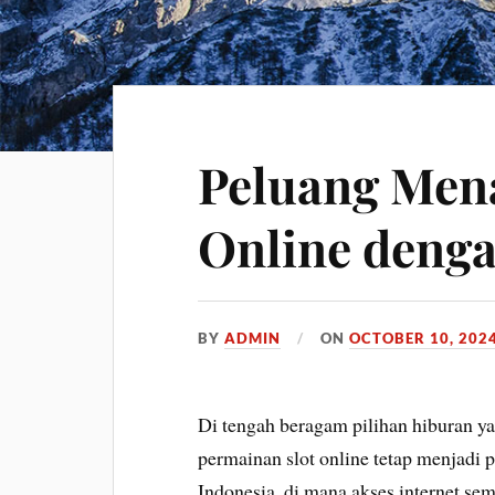
Peluang Mena
Online deng
BY
ADMIN
ON
OCTOBER 10, 202
Di tengah beragam pilihan hiburan yan
permainan slot online tetap menjadi 
Indonesia, di mana akses internet se