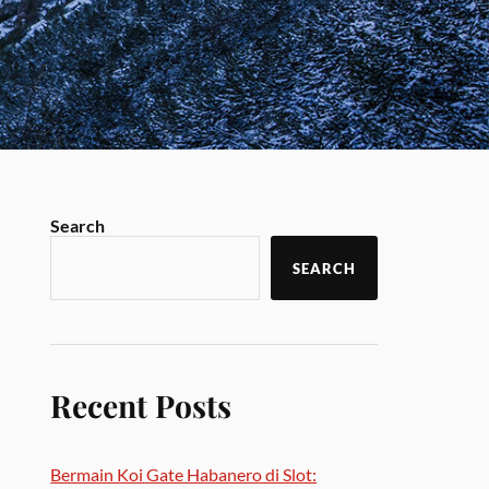
Search
SEARCH
Recent Posts
Bermain Koi Gate Habanero di Slot: