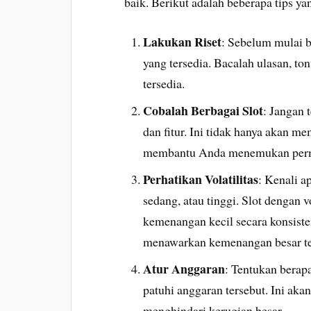
baik. Berikut adalah beberapa tips 
Lakukan Riset
: Sebelum mulai b
yang tersedia. Bacalah ulasan, t
tersedia.
Cobalah Berbagai Slot
: Jangan 
dan fitur. Ini tidak hanya akan m
membantu Anda menemukan perma
Perhatikan Volatilitas
: Kenali a
sedang, atau tinggi. Slot dengan
kemenangan kecil secara konsisten,
menawarkan kemenangan besar teta
Atur Anggaran
: Tentukan berap
patuhi anggaran tersebut. Ini ak
menghindari kerugian besar.