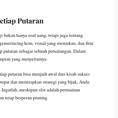
etiap Putaran
i bukan hanya soal uang, tetapi juga tentang
emerincing koin, visual yang memukau, dan fitur
p putaran sebagai sebuah petualangan. Dalam
impian yang menyertainya.
tiap putaran bisa menjadi awal dari kisah sukses
tepat dan menerapkan strategi yang bijak, Anda
Ingatlah, meskipun slot adalah permainan
n tetap berperan penting.