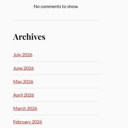
No comments to show.
Archives
July 2026
June 2026
May 2026
April 2026
March 2026
February 2026