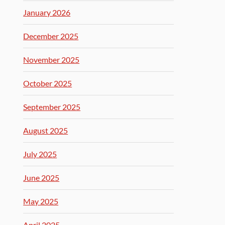
January 2026
December 2025
November 2025
October 2025
September 2025
August 2025
July 2025
June 2025
May 2025
April 2025