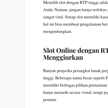
Memilih slot dengan RTP tinggi adal
Anda. Namun, jangan hanya terfokus
sangat vital. Setiap slot memiliki kar
hal ini bisa membuat pengalaman be
menguntungkan.
Slot Online dengan RT
Menggiurkan
Banyak penyedia perangkat lunak per
tinggi. Beberapa nama besar seperti
memiliki berbagai pilihan permainan s
hanya menarik secara visual, tetapi 
pemain.