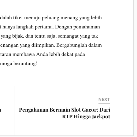
adalah tiket menuju peluang menang yang lebih
pat hanya langkah pertama. Dengan pemahaman
 yang bijak, dan tentu saja, semangat yang tak
menangan yang diimpikan. Bergabunglah dalam
 putaran membawa Anda lebih dekat pada
emoga beruntung!
NEXT
n
Pengalaman Bermain Slot Gacor: Dari
RTP Hingga Jackpot