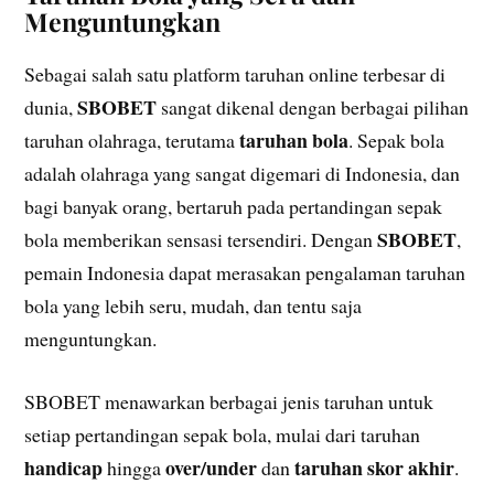
Menguntungkan
Sebagai salah satu platform taruhan online terbesar di
SBOBET
dunia,
sangat dikenal dengan berbagai pilihan
taruhan bola
taruhan olahraga, terutama
. Sepak bola
adalah olahraga yang sangat digemari di Indonesia, dan
bagi banyak orang, bertaruh pada pertandingan sepak
SBOBET
bola memberikan sensasi tersendiri. Dengan
,
pemain Indonesia dapat merasakan pengalaman taruhan
bola yang lebih seru, mudah, dan tentu saja
menguntungkan.
SBOBET menawarkan berbagai jenis taruhan untuk
setiap pertandingan sepak bola, mulai dari taruhan
handicap
over/under
taruhan skor akhir
hingga
dan
.