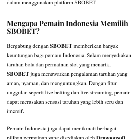
dalam menggunakan platform SBOBET.
Mengapa Pemain Indonesia Memilih
SBOBET?
SBOBET
Bergabung dengan
memberikan banyak
keuntungan bagi pemain Indonesia. Selain menyediakan
taruhan bola dan permainan slot yang menarik,
SBOBET
juga menawarkan pengalaman taruhan yang
aman, nyaman, dan menguntungkan. Dengan fitur
unggulan seperti live betting dan live streaming, pemain
dapat merasakan sensasi taruhan yang lebih seru dan
imersif.
Pemain Indonesia juga dapat menikmati berbagai
Dragoonsoft
pilihan permainan yang disediakan oleh
,