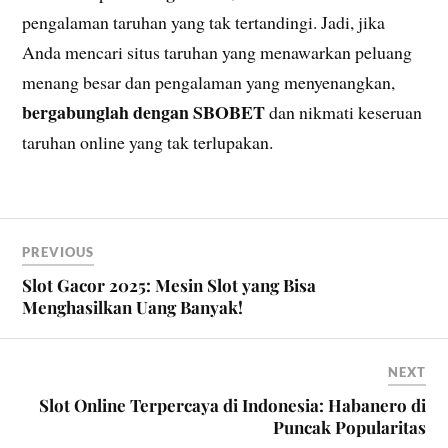
pengalaman taruhan yang tak tertandingi. Jadi, jika
Anda mencari situs taruhan yang menawarkan peluang
menang besar dan pengalaman yang menyenangkan,
bergabunglah dengan SBOBET
dan nikmati keseruan
taruhan online yang tak terlupakan.
PREVIOUS
Slot Gacor 2025: Mesin Slot yang Bisa
Menghasilkan Uang Banyak!
NEXT
Slot Online Terpercaya di Indonesia: Habanero di
Puncak Popularitas