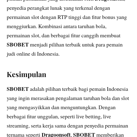
penyedia perangkat lunak yang terkenal dengan
permainan slot dengan RTP tinggi dan fitur bonus yang
menggiurkan. Kombinasi antara taruhan bola,
permainan slot, dan berbagai fitur canggih membuat
SBOBET
menjadi pilihan terbaik untuk para pemain
judi online di Indonesia.
Kesimpulan
SBOBET
adalah pilihan terbaik bagi pemain Indonesia
yang ingin merasakan pengalaman taruhan bola dan slot
yang mengasyikkan dan menguntungkan. Dengan
berbagai fitur unggulan, seperti live betting, live
streaming, serta kerja sama dengan penyedia permainan
Dragoonsoft
SBOBET
ternama seperti
,
memberikan