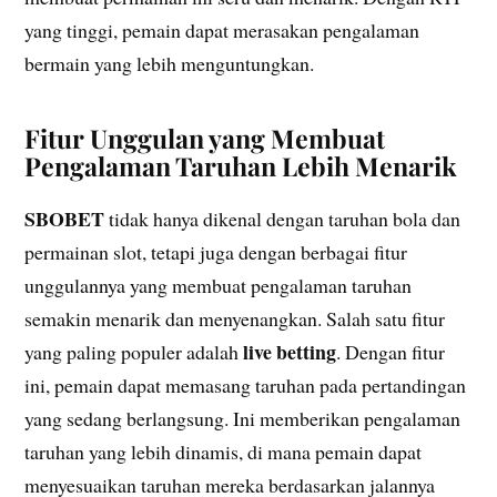
yang tinggi, pemain dapat merasakan pengalaman
bermain yang lebih menguntungkan.
Fitur Unggulan yang Membuat
Pengalaman Taruhan Lebih Menarik
SBOBET
tidak hanya dikenal dengan taruhan bola dan
permainan slot, tetapi juga dengan berbagai fitur
unggulannya yang membuat pengalaman taruhan
semakin menarik dan menyenangkan. Salah satu fitur
live betting
yang paling populer adalah
. Dengan fitur
ini, pemain dapat memasang taruhan pada pertandingan
yang sedang berlangsung. Ini memberikan pengalaman
taruhan yang lebih dinamis, di mana pemain dapat
menyesuaikan taruhan mereka berdasarkan jalannya