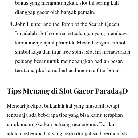
bonus yang menguntungkan, slot ini sering kali
dianggap gacor oleh banyak pemain.
John Hunter and the Tomb of the Scarab Queen
Ini adalah slot bertema petualangan yang membawa
kamu menjelajahi piramida Mesir. Dengan simbol-
simbol kaya dan fitur free spins, slot ini menawarkan
peluang besar untuk memenangkan hadiah besar,
terutama jika kamu berhasil memicu fitur bonus.
Tips Menang di Slot Gacor Parada4D
Mencari jackpot bukanlah hal yang mustahil, tetapi
tentu saja ada beberapa tips yang bisa kamu terapkan
untuk meningkatkan peluang menangmu. Berikut
adalah beberapa hal yang perlu diingat saat bermain slot