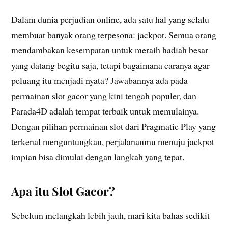
Dalam dunia perjudian online, ada satu hal yang selalu
membuat banyak orang terpesona: jackpot. Semua orang
mendambakan kesempatan untuk meraih hadiah besar
yang datang begitu saja, tetapi bagaimana caranya agar
peluang itu menjadi nyata? Jawabannya ada pada
permainan slot gacor yang kini tengah populer, dan
Parada4D adalah tempat terbaik untuk memulainya.
Dengan pilihan permainan slot dari Pragmatic Play yang
terkenal menguntungkan, perjalananmu menuju jackpot
impian bisa dimulai dengan langkah yang tepat.
Apa itu Slot Gacor?
Sebelum melangkah lebih jauh, mari kita bahas sedikit