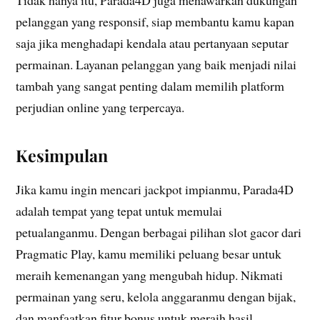
Tidak hanya itu, Parada4D juga menawarkan dukungan
pelanggan yang responsif, siap membantu kamu kapan
saja jika menghadapi kendala atau pertanyaan seputar
permainan. Layanan pelanggan yang baik menjadi nilai
tambah yang sangat penting dalam memilih platform
perjudian online yang terpercaya.
Kesimpulan
Jika kamu ingin mencari jackpot impianmu, Parada4D
adalah tempat yang tepat untuk memulai
petualanganmu. Dengan berbagai pilihan slot gacor dari
Pragmatic Play, kamu memiliki peluang besar untuk
meraih kemenangan yang mengubah hidup. Nikmati
permainan yang seru, kelola anggaranmu dengan bijak,
dan manfaatkan fitur bonus untuk meraih hasil