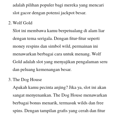
adalah pilihan populer bagi mereka yang mencari
slot gacor dengan potensi jackpot besar.
Wolf Gold
Slot ini membawa kamu berpetualang di alam liar
dengan tema serigala. Dengan fitur-fitur seperti
money respins dan simbol wild, permainan ini
menawarkan berbagai cara untuk menang. Wolf
Gold adalah slot yang menyajikan pengalaman seru
dan peluang kemenangan besar.
The Dog House
Apakah kamu pecinta anjing? Jika ya, slot ini akan
sangat menyenankan. The Dog House menawarkan
berbagai bonus menarik, termasuk wilds dan free
spins. Dengan tampilan grafis yang cerah dan fitur