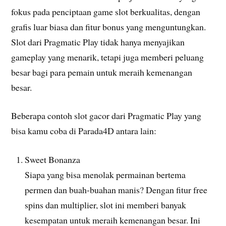
fokus pada penciptaan game slot berkualitas, dengan
grafis luar biasa dan fitur bonus yang menguntungkan.
Slot dari Pragmatic Play tidak hanya menyajikan
gameplay yang menarik, tetapi juga memberi peluang
besar bagi para pemain untuk meraih kemenangan
besar.
Beberapa contoh slot gacor dari Pragmatic Play yang
bisa kamu coba di Parada4D antara lain:
Sweet Bonanza
Siapa yang bisa menolak permainan bertema
permen dan buah-buahan manis? Dengan fitur free
spins dan multiplier, slot ini memberi banyak
kesempatan untuk meraih kemenangan besar. Ini