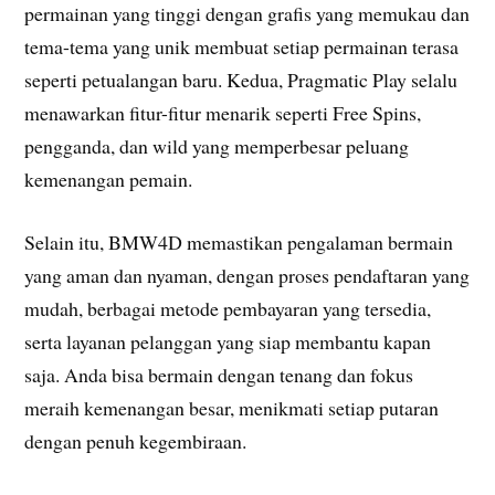
permainan yang tinggi dengan grafis yang memukau dan
tema-tema yang unik membuat setiap permainan terasa
seperti petualangan baru. Kedua, Pragmatic Play selalu
menawarkan fitur-fitur menarik seperti Free Spins,
pengganda, dan wild yang memperbesar peluang
kemenangan pemain.
Selain itu, BMW4D memastikan pengalaman bermain
yang aman dan nyaman, dengan proses pendaftaran yang
mudah, berbagai metode pembayaran yang tersedia,
serta layanan pelanggan yang siap membantu kapan
saja. Anda bisa bermain dengan tenang dan fokus
meraih kemenangan besar, menikmati setiap putaran
dengan penuh kegembiraan.