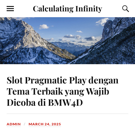
Calculating Infinity
Slot Pragmatic Play dengan
Tema Terbaik yang Wajib
Dicoba di BMW4D
ADMIN
MARCH 24, 2025