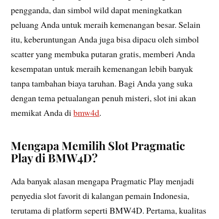
pengganda, dan simbol wild dapat meningkatkan
peluang Anda untuk meraih kemenangan besar. Selain
itu, keberuntungan Anda juga bisa dipacu oleh simbol
scatter yang membuka putaran gratis, memberi Anda
kesempatan untuk meraih kemenangan lebih banyak
tanpa tambahan biaya taruhan. Bagi Anda yang suka
dengan tema petualangan penuh misteri, slot ini akan
memikat Anda di
bmw4d
.
Mengapa Memilih Slot Pragmatic
Play di BMW4D?
Ada banyak alasan mengapa Pragmatic Play menjadi
penyedia slot favorit di kalangan pemain Indonesia,
terutama di platform seperti BMW4D. Pertama, kualitas