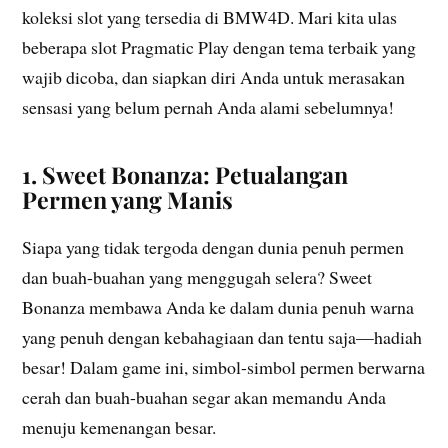
koleksi slot yang tersedia di BMW4D. Mari kita ulas
beberapa slot Pragmatic Play dengan tema terbaik yang
wajib dicoba, dan siapkan diri Anda untuk merasakan
sensasi yang belum pernah Anda alami sebelumnya!
1. Sweet Bonanza: Petualangan
Permen yang Manis
Siapa yang tidak tergoda dengan dunia penuh permen
dan buah-buahan yang menggugah selera? Sweet
Bonanza membawa Anda ke dalam dunia penuh warna
yang penuh dengan kebahagiaan dan tentu saja—hadiah
besar! Dalam game ini, simbol-simbol permen berwarna
cerah dan buah-buahan segar akan memandu Anda
menuju kemenangan besar.