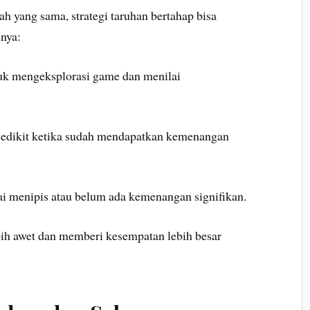
ah yang sama, strategi taruhan bertahap bisa
nya:
uk mengeksplorasi game dan menilai
 sedikit ketika sudah mendapatkan kemenangan
ai menipis atau belum ada kemenangan signifikan.
ih awet dan memberi kesempatan lebih besar