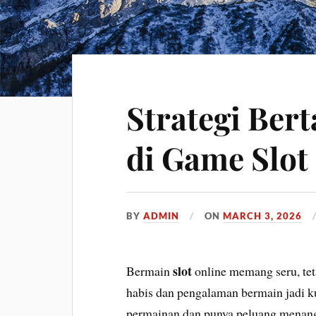
Strategi Ber
di Game Slot
BY
ADMIN
ON
MARCH 3, 2026
slot
Bermain
online memang seru, teta
habis dan pengalaman bermain jadi 
permainan dan punya peluang menang 