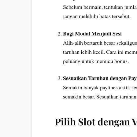
Sebelum bermain, tentukan jumla
jangan melebihi batas tersebut.
Bagi Modal Menjadi Sesi
Alih-alih bertaruh besar sekaligu
taruhan lebih kecil. Cara ini me
peluang untuk memicu bonus.
Sesuaikan Taruhan dengan Pay
Semakin banyak paylines aktif, s
semakin besar. Sesuaikan taruhan
Pilih Slot dengan V