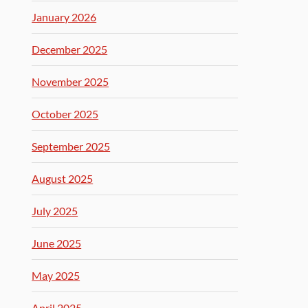
January 2026
December 2025
November 2025
October 2025
September 2025
August 2025
July 2025
June 2025
May 2025
April 2025