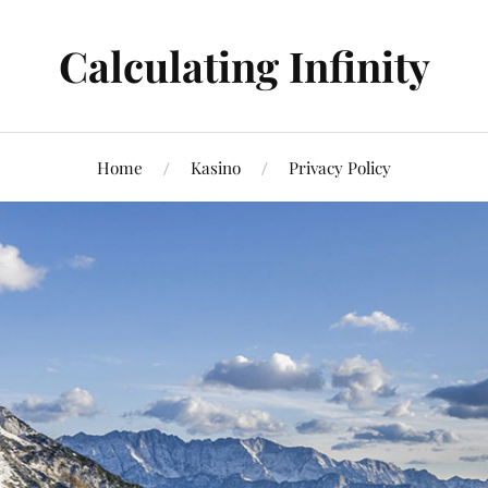
Calculating Infinity
Home
Kasino
Privacy Policy