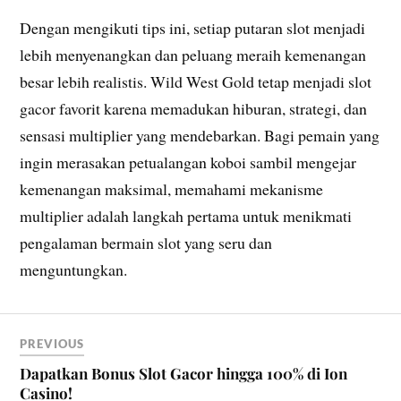
Dengan mengikuti tips ini, setiap putaran slot menjadi
lebih menyenangkan dan peluang meraih kemenangan
besar lebih realistis. Wild West Gold tetap menjadi slot
gacor favorit karena memadukan hiburan, strategi, dan
sensasi multiplier yang mendebarkan. Bagi pemain yang
ingin merasakan petualangan koboi sambil mengejar
kemenangan maksimal, memahami mekanisme
multiplier adalah langkah pertama untuk menikmati
pengalaman bermain slot yang seru dan
menguntungkan.
PREVIOUS
Dapatkan Bonus Slot Gacor hingga 100% di Ion
Casino!