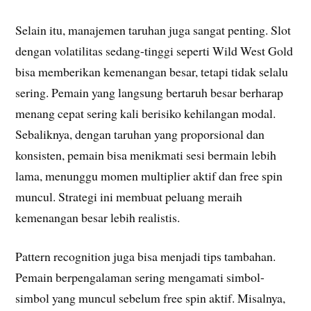
Selain itu, manajemen taruhan juga sangat penting. Slot
dengan volatilitas sedang-tinggi seperti Wild West Gold
bisa memberikan kemenangan besar, tetapi tidak selalu
sering. Pemain yang langsung bertaruh besar berharap
menang cepat sering kali berisiko kehilangan modal.
Sebaliknya, dengan taruhan yang proporsional dan
konsisten, pemain bisa menikmati sesi bermain lebih
lama, menunggu momen multiplier aktif dan free spin
muncul. Strategi ini membuat peluang meraih
kemenangan besar lebih realistis.
Pattern recognition juga bisa menjadi tips tambahan.
Pemain berpengalaman sering mengamati simbol-
simbol yang muncul sebelum free spin aktif. Misalnya,